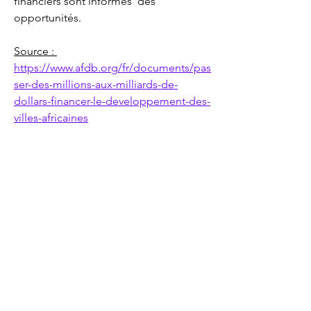
financiers sont informés  des 
opportunités.
Source : 
https://www.afdb.org/fr/documents/pas
ser-des-millions-aux-milliards-de-
dollars-financer-le-developpement-des-
villes-africaines