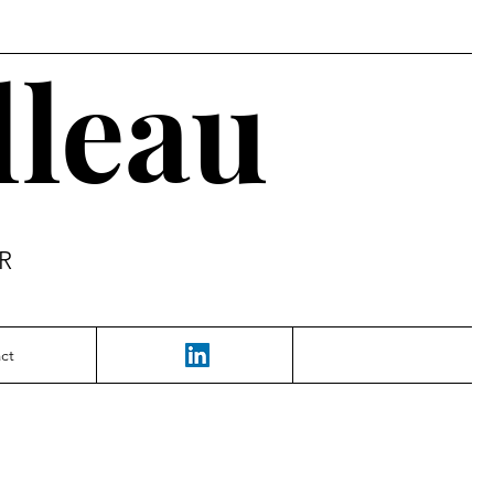
lleau
FR
ct