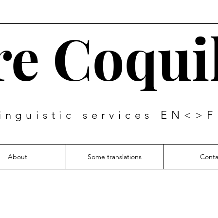
re Coqui
inguistic services EN<>
About
Some translations
Conta