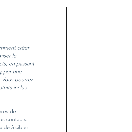
omment créer 
iser le 
ts, en passant 
opper une 
. Vous pourrez 
tuits inclus 
ères de 
os contacts. 
ide à cibler 