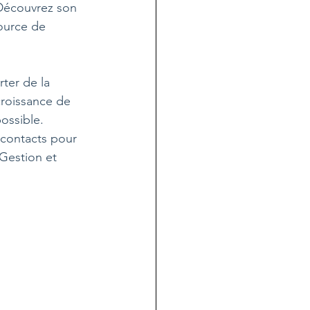
 Découvrez son 
ource de 
ter de la 
croissance de 
ossible. 
contacts pour 
Gestion et 