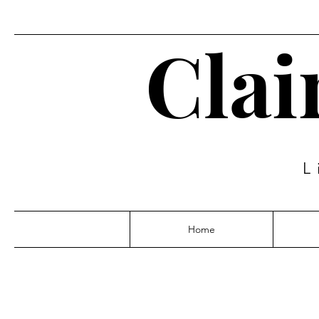
Clai
L
Home