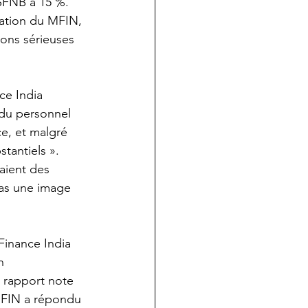
-SFNB à 15 %.
lation du MFIN, 
ions sérieuses 
ce India 
du personnel 
e, et malgré 
stantiels ».
aient des 
pas une image 
Finance India 
n 
 rapport note 
 MFIN a répondu 