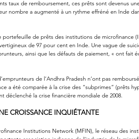
lents taux de remboursement, ces prêts sont devenus un
leur nombre a augmenté à un rythme effréné en Inde dan
e portefeuille de prêts des institutions de microfinance (
vertigineux de 97 pour cent en Inde. Une vague de suici
unteurs, ainsi que les défauts de paiement, « ont fait écl
 d’emprunteurs de l’Andhra Pradesh n’ont pas remboursé 
ance a été comparée à la crise des “subprimes” (prêts hy
nt déclenché la crise financière mondiale de 2008.
UNE CROISSANCE INQUIÉTANTE
finance Institutions Network (MFIN), le réseau des insti