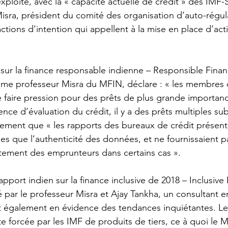
xploité, avec la « capacité actuelle de crédit » des IMF
isra, président du comité des organisation d’auto-régu
ractions d’intention qui appellent à la mise en place d’act
t sur la finance responsable indienne – Responsible Finan
ême professeur Misra du MFIN, déclare : « les membres 
 faire pression pour des prêts de plus grande importanc
ence d’évaluation du crédit, il y a des prêts multiples sub
ement que « les rapports des bureaux de crédit présent
lles que l’authenticité des données, et ne fournissaient 
tement des emprunteurs dans certains cas ».
pport indien sur la finance inclusive de 2018 – Inclusive 
 par le professeur Misra et Ajay Tankha, un consultant e
également en évidence des tendances inquiétantes. Le
nte forcée par les IMF de produits de tiers, ce à quoi le