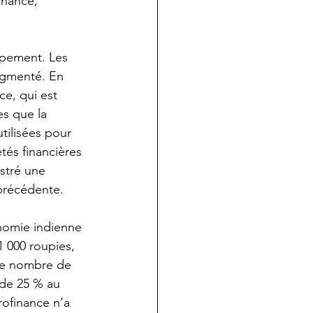
inance, 
oppement. Les 
ugmenté. En 
e, qui est 
es que la 
tilisées pour 
tés financières 
stré une 
précédente.
onomie indienne 
1 000 roupies, 
 le nombre de 
 de 25 % au 
rofinance n’a 