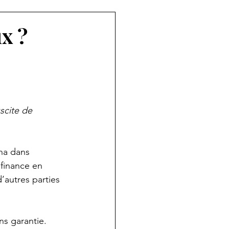
ux ?
scite de 
na dans 
finance en 
’autres parties 
s garantie. 