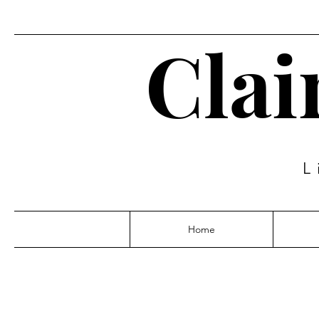
Clai
L
Home