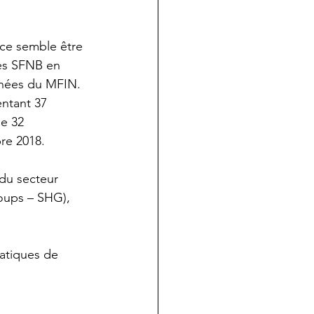
nce semble être 
es SFNB en 
nnées du MFIN.
ntant 37 
e 32 
re 2018.
du secteur 
roups – SHG), 
ratiques de 