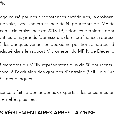
6%.
age causé par des circonstances extérieures, la croissa
nne voie, avec une croissance de 50 pourcents de IMF d
cents de croissance en 2018-19, selon les dernières do
t les plus grands fournisseurs de microfinance, représe
, les banques venant en deuxième position, à hauteur d
ndiqué dans le rapport Micrometer du MFIN de Décemb
 membres du MFIN représentent plus de 90 pourcents 
nance, à l’exclusion des groupes d’entraide (Self Help G
êts des banques.
ssance a fait se demander aux experts si les anciennes p
en effet plus lieu.
 RÉGLEMENTAIRES APRÈS LA CRISE