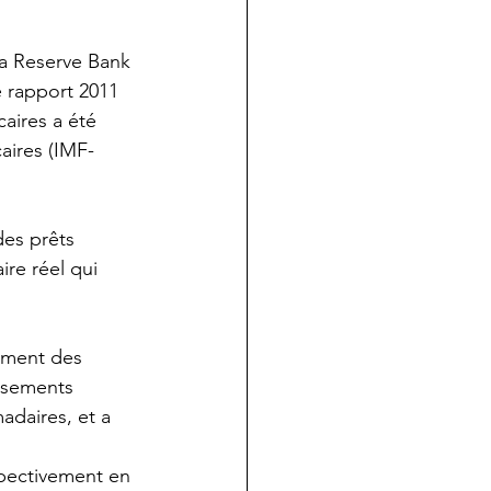
la Reserve Bank 
e rapport 2011 
aires a été 
aires (IMF-
des prêts 
re réel qui 
ement des 
rsements 
daires, et a 
spectivement en 