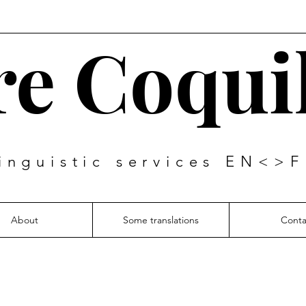
re Coqui
inguistic services EN<>
About
Some translations
Conta