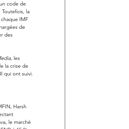
 un code de 
Toutefois, la 
à chaque IMF 
chargées de 
er des 
edia,
 les 
 la crise de 
 qui ont suivi.
MFIN, Harsh 
ectant 
ava, le marché 