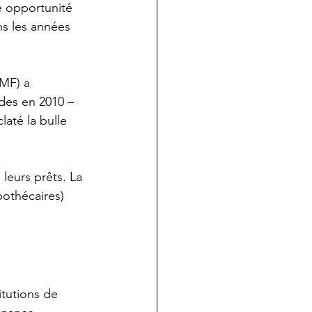
e opportunité 
s les années 
IMF) a 
des en 2010 – 
até la bulle 
leurs prêts. La 
pothécaires) 
tutions de 