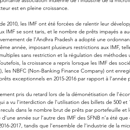
portante association indienne de l’industrie de la microf
teur est en pleine croissance.
e de 2010, les IMF ont été forcées de ralentir leur dével
x IMF se sont taris, et le nombre de prêts impayés a a
uvernement de l’Andhra Pradesh a adopté une ordonnanc
ême année, imposant plusieurs restrictions aux IMF, tell
ultiples sans restriction et la régulation des méthodes u
Toutefois, la croissance a repris lorsque les IMF des socié
), les NBFC (Non-Banking Finance Company) ont enregi
rêts exceptionnels en 2015-2016 par rapport à l’année 
vement pris du retard lors de la démonétisation de l’éc
 a vu l’interdiction de l’utilisation des billets de 500 et 
 reculs dans le nombre brut de prêts par portefeuille et
ce d’une année sur l’autre des IMF des SFNB n’a été que
016-2017, tandis que l’ensemble de l’industrie de la mic