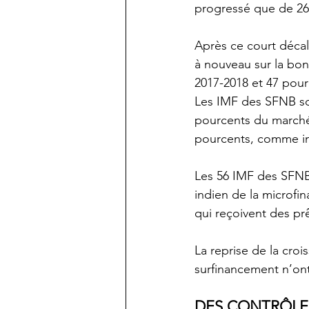
progressé que de 2
Après ce court décal
à nouveau sur la bo
2017-2018 et 47 pour
Les IMF des SFNB son
pourcents du marché
pourcents, comme i
Les 56 IMF des SFNB
indien de la microfi
qui reçoivent des pr
La reprise de la croi
surfinancement n’ont 
DES CONTRÔLES