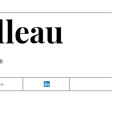
lleau
FR
ct